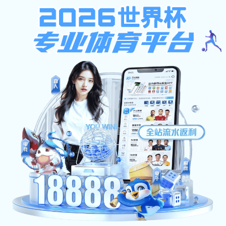
安博(Anbo)登录官方网站-安博世界杯（中国）
欢迎来到厦门宁悦化工官网！主营产品：硫酸铵、氯化铵、氯化钾、磷酸一铵
首页
企业介绍
产品介绍