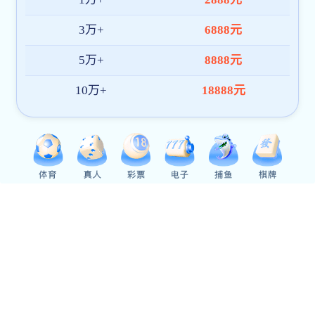
f75d9f89a24cf2e91da69f2b180fda6
产品介绍
网站导航
网站首页
化肥系列
企业介绍
化工产品系列
产品介绍
污水处理产品系列
新闻中心
联系我们